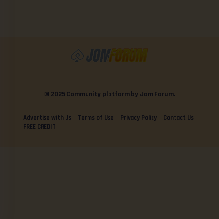
© 2025 Community platform by Jom Forum.
Advertise with Us
Terms of Use
Privacy Policy
Contact Us
FREE CREDIT