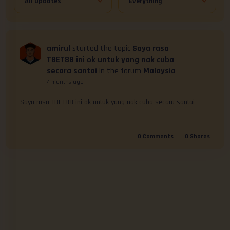
amirul
started the topic
Saya rasa
TBET88 ini ok untuk yang nak cuba
secara santai
in the forum
Malaysia
4 months ago
Saya rasa TBET88 ini ok untuk yang nak cuba secara santai
0
Comments
0
Shares